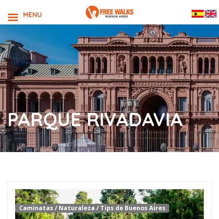
MENU
PARQUE RIVADAVIA
Caminatas
/
Naturaleza
/
Tips de Buenos Aires