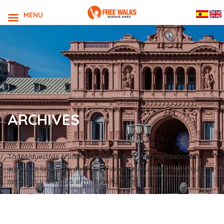
MENU
ARCHIVES
Todos nuestros artículos, información y recomendaciones
acerca de las Ferias de Buenos Aires, así cuentas con lo que
necesitas y disfrutas al máximo tu viaje!