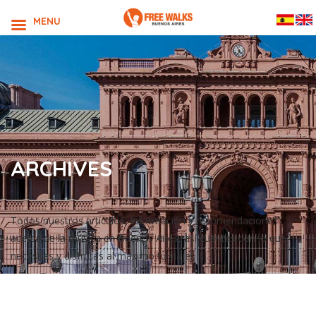
MENU
ARCHIVES
Todos nuestros artículos, información y recomendaciones
acerca de la música en Buenos Aires, así cuentas con lo que
necesitas y disfrutas al máximo tu viaje!