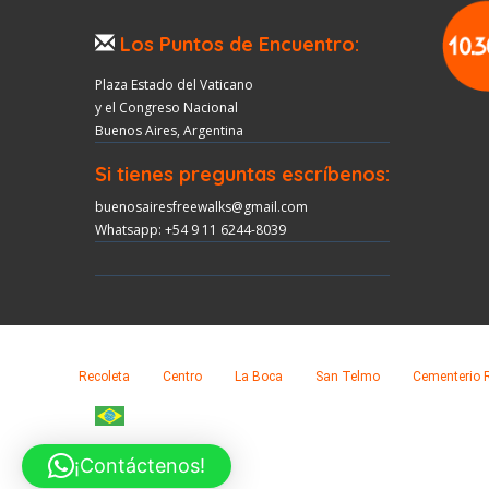
Los Puntos de Encuentro:
Plaza Estado del Vaticano
y el Congreso Nacional
Buenos Aires, Argentina
Si tienes preguntas escríbenos:
buenosairesfreewalks@gmail.com
Whatsapp: +54 9 11 6244-8039
Recoleta
Centro
La Boca
San Telmo
Cementerio 
¡Contáctenos!