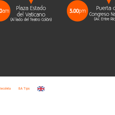
Recoleta
BA Tips