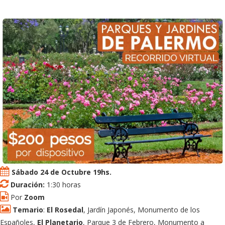
Sábado 24 de Octubre 19hs.
Duración:
1:30 horas
Por
Zoom
Temario
:
El Rosedal
, Jardín Japonés, Monumento de los
Españoles,
El Planetario
, Parque 3 de Febrero, Monumento a