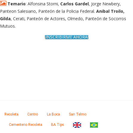
Temario
: Alfonsina Storni,
Carlos Gardel
, Jorge Newbery,
Panteon Salesiano, Panteón de la Policia Federal.
Anibal Troilo,
Gilda
, Cerati, Panteón de Actores, Olmedo, Panteón de Socorros
Mutuos.
¡INSCRIBIRME AHORA!
Recoleta
Centro
La Boca
San Telmo
Cementerio Recoleta
BA Tips