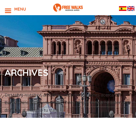
MENU
ARCHIVES
Descubre nuestros artículos y recomendaciones acerca del
Barrio Chino en Buenos Aires. Todo lo que necesitas saber para
disfrutar al máximo tu viaje!