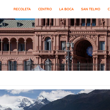
RECOLETA
CENTRO
LA BOCA
SAN TELMO
C
 la categoría Calafate, para que disfrutes al máximo tu viaje!