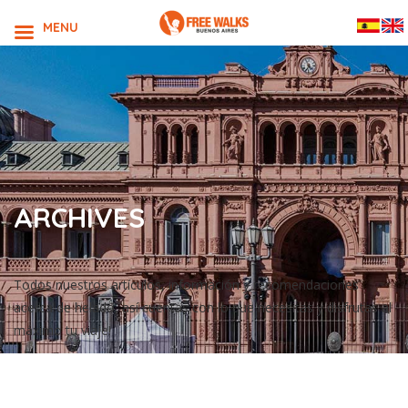
MENU
ARCHIVES
Todos nuestros artículos, información y recomendaciones
acerca de helado, así cuentas con lo que necesitas y disfrutas al
máximo tu viaje!