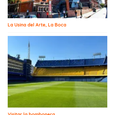
Puente Transbordador Nicolás Avellaneda,
La Usina del Arte, La Boca
La Boca
Visitar la bombonera