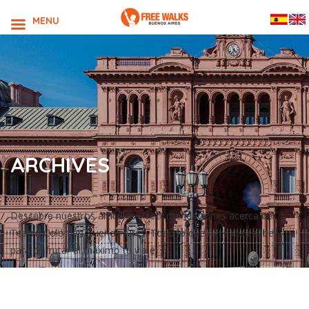
MENU
ARCHIVES
Descubre nuestros artículos y recomendaciones acerca del
Teatro Colón en Buenos Aires. Todo lo que necesitas saber
para disfrutar al máximo tu viaje!