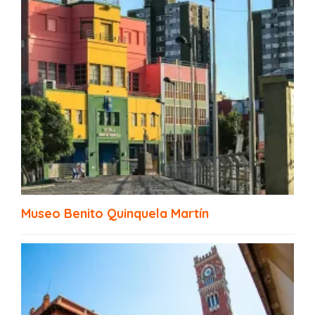
Teatro de la Ribera La Boca
Museo Benito Quinquela Martín