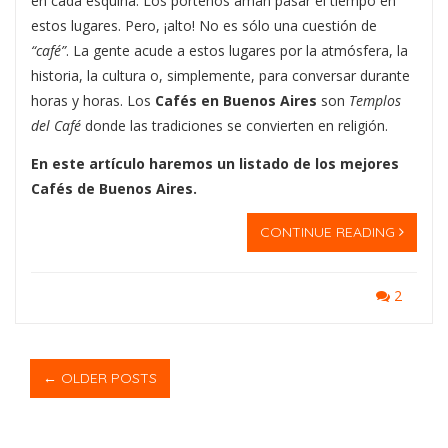
en cada esquina. Los porteños aman pasar el tiempo en
estos lugares. Pero, ¡alto! No es sólo una cuestión de
“café”
. La gente acude a estos lugares por la atmósfera, la
historia, la cultura o, simplemente, para conversar durante
horas y horas. Los
Cafés en Buenos Aires
son
Templos
del Café
donde las tradiciones se convierten en religión.
En este artículo haremos un listado de los mejores
Cafés de Buenos Aires.
CONTINUE READING
2
POST
← OLDER POSTS
NAVIGATION