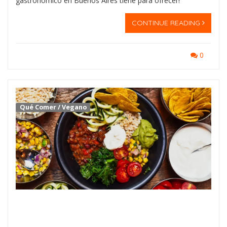
gastronómico en Buenos Aires tiene para ofrecer!
CONTINUE READING
0
Qué Comer
/
Vegano