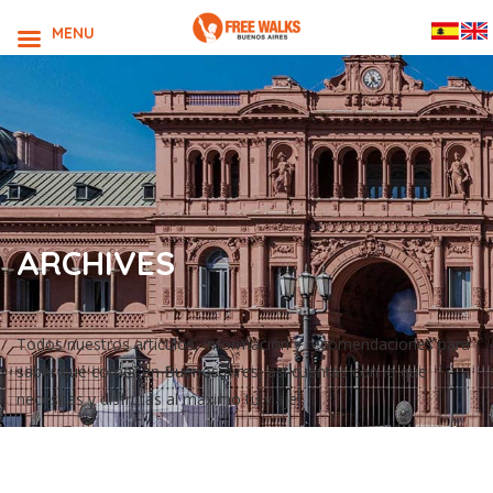
MENU
ARCHIVES
Todos nuestros artículos, información y recomendaciones para
saber qué comer en Buenos Aires, así cuentas con lo que
necesitas y disfrutas al máximo tu viaje!