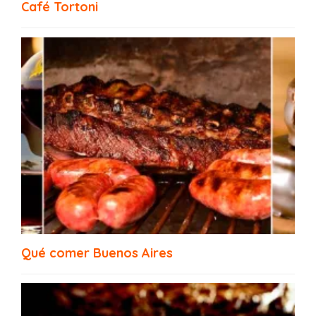
Tour Gastronómico Buenos Aires
Café Tortoni
Restaurantes Veganos Buenos Aires
Qué comer Buenos Aires