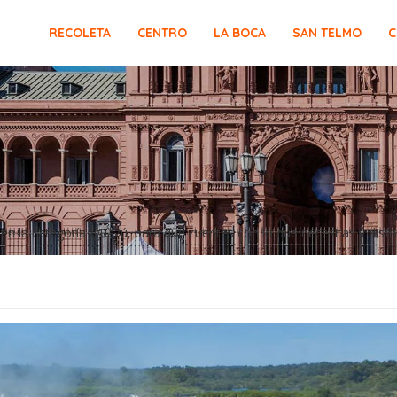
RECOLETA
CENTRO
LA BOCA
SAN TELMO
C
 la categoría Iguazú, para que cuentes con lo que necesitas y disfru