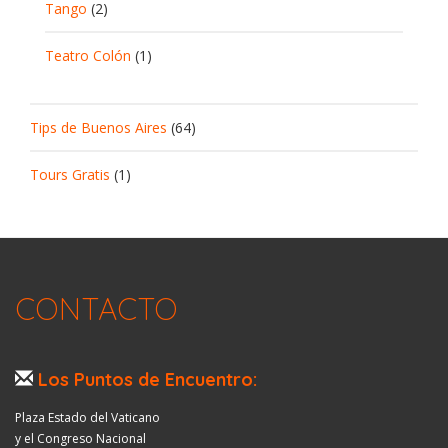
Tango
(2)
Teatro Colón
(1)
Tips de Buenos Aires
(64)
Tours Gratis
(1)
CONTACTO
Los Puntos de Encuentro:
Plaza Estado del Vaticano
y el Congreso Nacional