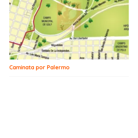
EcoRuta de Buenos Aires
Caminata por Palermo