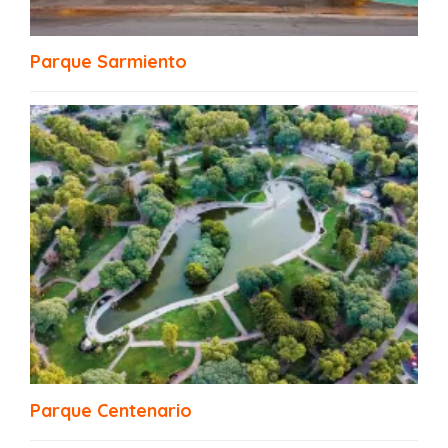
Requisitos Ingreso a Uruguay
Parque Sarmiento
Ecobicis Buenos Aires
Parque Centenario