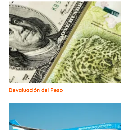
Costanera Norte Buenos Aires
Devaluación del Peso