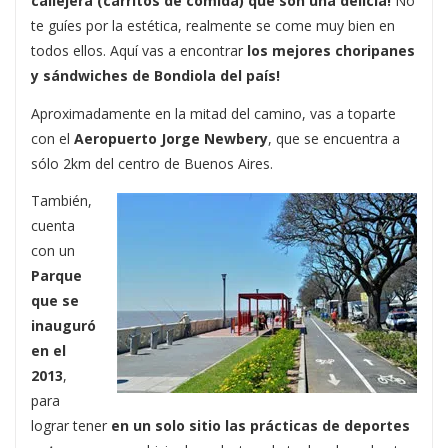
callejera (carritos de comida) que son una delicia!
No
te guíes por la estética, realmente se come muy bien en
todos ellos. Aquí vas a encontrar
los mejores choripanes
y sándwiches de Bondiola del país!
Aproximadamente en la mitad del camino, vas a toparte
con el
Aeropuerto Jorge Newbery
, que se encuentra a
sólo 2km del centro de Buenos Aires.
También,
cuenta
con un
Parque
que se
inauguró
en el
2013
,
para
lograr tener
en un solo sitio las prácticas de deportes