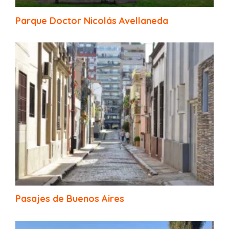
Cómo llegar a La Plata
Parque Doctor Nicolás Avellaneda
Puerto de Frutos Tigre
Pasajes de Buenos Aires