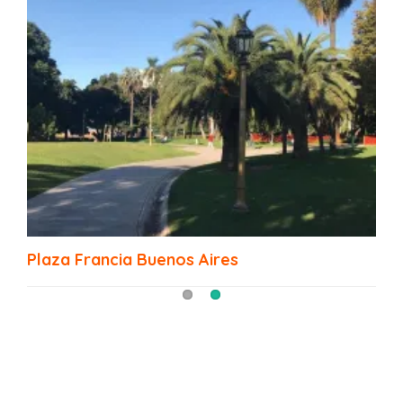
Mercado de las Pulgas
Plaza Francia Buenos Aires