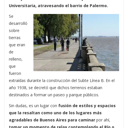
Universitaria, atravesando el barrio de Palermo.
Se
desarrolló
sobre
tierras
que eran
de
relleno,
que
fueron
extraídas durante la construcción del Subte Línea B. En el
año 1938, se decretó que dichos terrenos estaban
destinados a formar un paseo y parque públicos.
Sin dudas, es un lugar con
fusión de estilos y espacios
que la resaltan como uno de los lugares más
agradables de Buenos Aires para caminar
por ahí,
tomar un momento de relax contemplando el Río o