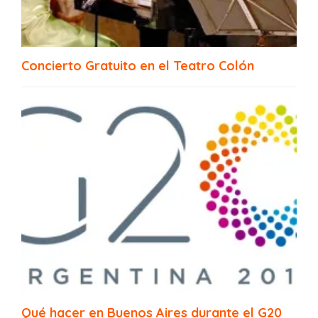
Festival de Jazz Buenos Aires
Concierto Gratuito en el Teatro Colón
Al mercado de estación en la Usina
Qué hacer en Buenos Aires durante el G20