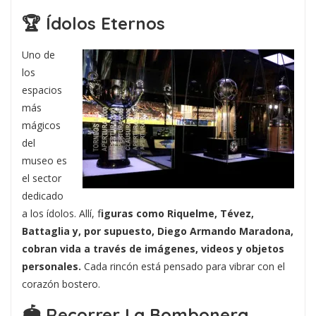
🏆 Ídolos Eternos
Uno de
los
espacios
más
mágicos
del
museo es
el sector
dedicado
a los ídolos. Allí, f
iguras como Riquelme, Tévez,
Battaglia y, por supuesto, Diego Armando Maradona,
cobran vida a través de imágenes, videos y objetos
personales.
Cada rincón está pensado para vibrar con el
corazón bostero.
🏟️ Recorrer La Bombonera