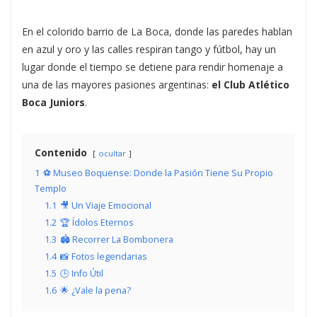
En el colorido barrio de La Boca, donde las paredes hablan
en azul y oro y las calles respiran tango y fútbol, hay un
lugar donde el tiempo se detiene para rendir homenaje a
una de las mayores pasiones argentinas:
el Club Atlético
Boca Juniors
.
Contenido
ocultar
1
⚽ Museo Boquense: Donde la Pasión Tiene Su Propio
Templo
1.1
🎥 Un Viaje Emocional
1.2
🏆 Ídolos Eternos
1.3
🏟️ Recorrer La Bombonera
1.4
📸 Fotos legendarias
1.5
🕒 Info Útil
1.6
🌟 ¿Vale la pena?