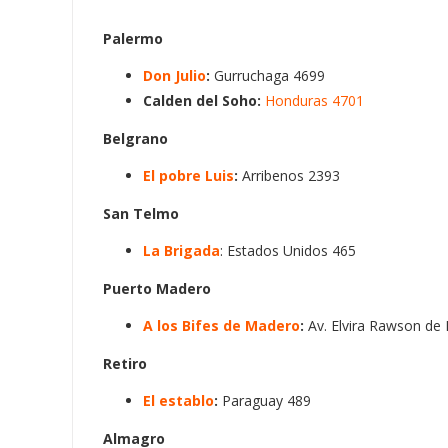
Palermo
Don Julio
:
Gurruchaga 4699
Calden del Soho:
Honduras 4701
Belgrano
El pobre Luis
:
Arribenos 2393
San Telmo
La Brigada
: Estados Unidos 465
Puerto Madero
A los Bifes de Madero
:
Av. Elvira Rawson de 
Retiro
El establo
:
Paraguay 489
Almagro