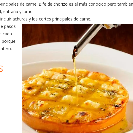
principales de carne. Bife de chorizo es el más conocido pero tambié
il, entraña y lomo.
incluir achuras y los cortes principales de carne.
ue pasos
ue cada
o porque
entero.
S