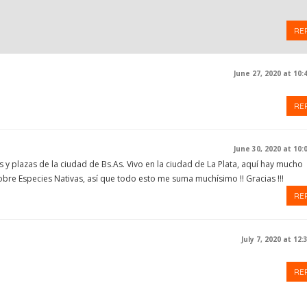
RE
June 27, 2020 at 10:
RE
June 30, 2020 at 10:
y plazas de la ciudad de Bs.As. Vivo en la ciudad de La Plata, aquí hay mucho
obre Especies Nativas, así que todo esto me suma muchísimo !! Gracias !!!
RE
July 7, 2020 at 12
RE