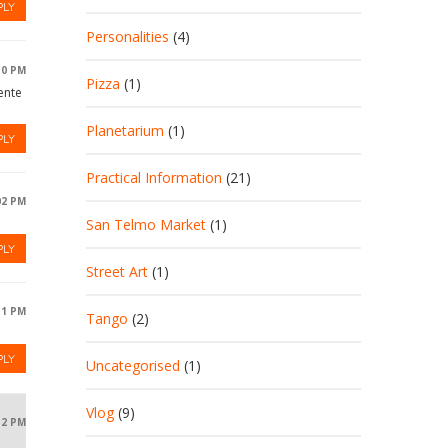
PLY
Personalities
(4)
:10 PM
Pizza
(1)
ente
Planetarium
(1)
PLY
Practical Information
(21)
02 PM
San Telmo Market
(1)
PLY
Street Art
(1)
31 PM
Tango
(2)
PLY
Uncategorised
(1)
Vlog
(9)
12 PM