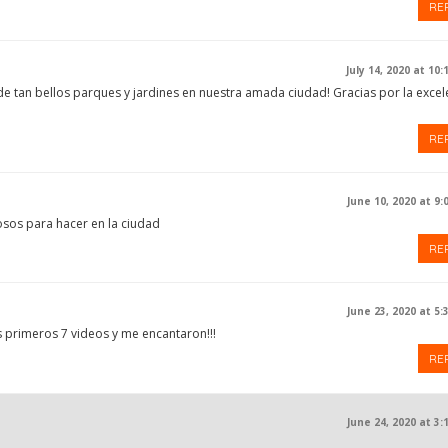
RE
July 14, 2020 at 10
de tan bellos parques y jardines en nuestra amada ciudad! Gracias por la excel
RE
June 10, 2020 at 9:
sos para hacer en la ciudad
RE
June 23, 2020 at 5:
s primeros 7 videos y me encantaron!!!
RE
June 24, 2020 at 3: