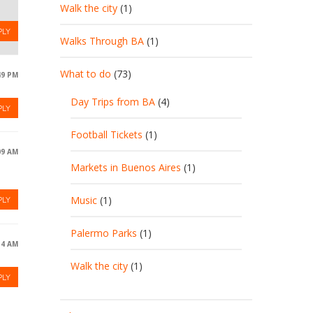
Walk the city
(1)
PLY
Walks Through BA
(1)
What to do
(73)
49 PM
Day Trips from BA
(4)
PLY
Football Tickets
(1)
09 AM
Markets in Buenos Aires
(1)
Music
(1)
PLY
Palermo Parks
(1)
:34 AM
Walk the city
(1)
PLY