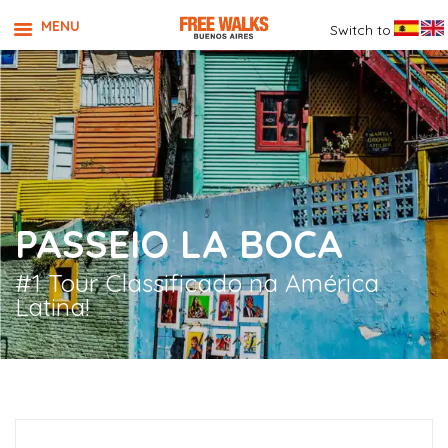
MENU
Switch to
PASSEIO LA BOCA
#1 Tour Classificado na América
Latina!