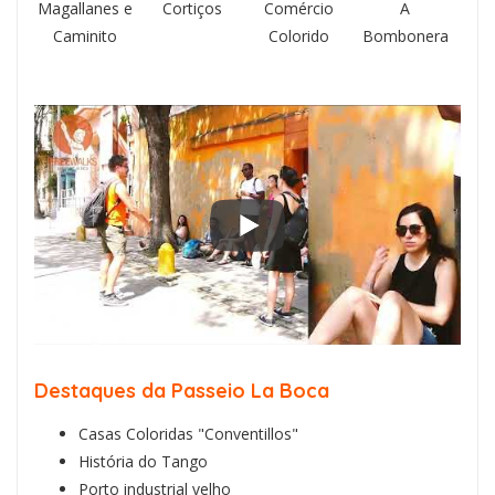
Magallanes e
Cortiços
Comércio
A
Caminito
Colorido
Bombonera
Destaques da Passeio La Boca
Casas Coloridas "Conventillos"
História do Tango
Porto industrial velho