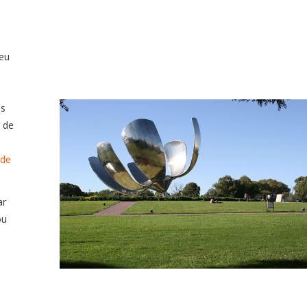
eu
ás
 de
de
ar
ou