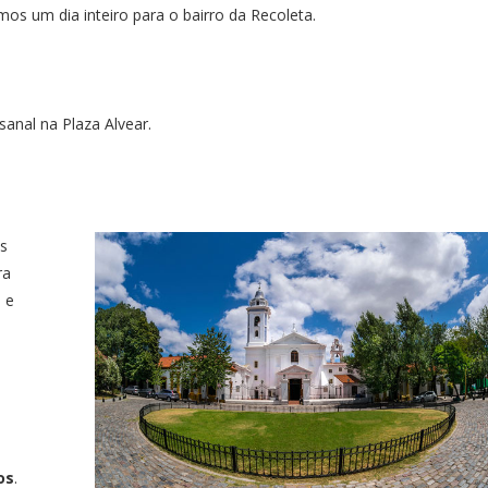
os um dia inteiro para o bairro da Recoleta.
sanal na Plaza Alvear.
s
ra
 e
o
os
.