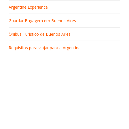
Argentine Experience
Guardar Bagagem em Buenos Aires
Ônibus Turístico de Buenos Aires
Requisitos para viajar para a Argentina
Recoleta
Centro Buenos Aires
La Boca
San Telmo
O que fazer
© Copyright 2020 - All rights reserved