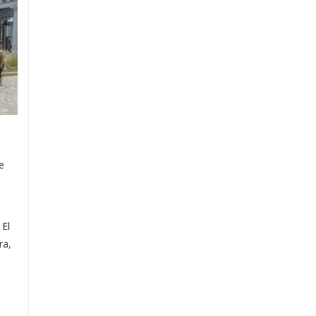
e
 El
ra,