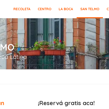
RECOLETA
CENTRO
LA BOCA
SAN TELMO
C
LMO
ica Latina
an
¡Reservá gratis aca!