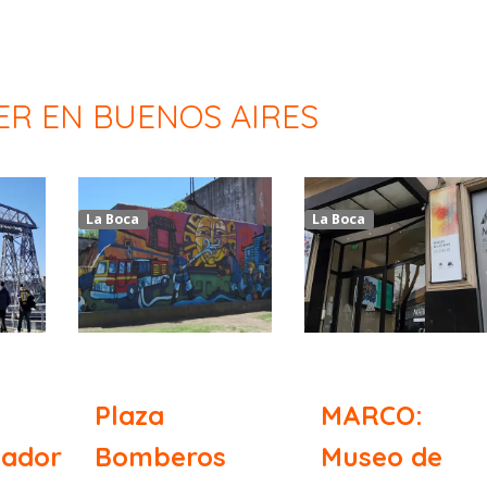
ER EN BUENOS AIRES
La Boca
La Boca
Plaza
MARCO:
dador
Bomberos
Museo de