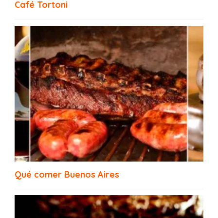
Tour Gastronómico Buenos Aires
Café Tortoni
Restaurantes Veganos Buenos Aires
Qué comer Buenos Aires