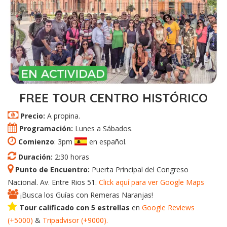
FREE TOUR CENTRO HISTÓRICO
Precio:
A propina.
Programación:
Lunes a Sábados.
Comienzo
: 3pm
en español.
Duración:
2:30 horas
Punto de Encuentro:
Puerta Principal del Congreso
Nacional. Av. Entre Rios 51.
Click aquí para ver Google Maps
¡Busca los Guías con Remeras Naranjas!
Tour calificado con 5 estrellas
en
Google
Reviews
(+5000)
&
Tripadvisor
(+
9000
).